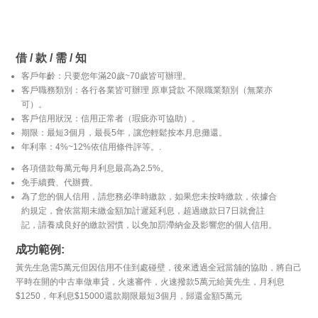
借 / 款 / 需 / 知
客戶年齡：只要您年滿20歲~70歲皆可辦理。
客戶職務類別：各行各業皆可辦理 原車貸款 不限職業類別（無業亦
可）。
客戶信用狀況：信用正常者（瑕疵亦可協助）。
期限：最短3個月，最長5年，讓您輕鬆按本月息攤還。
年利率：4%~12%依信用條件評等。.
各項借款每萬元每月利息最高為2.5%。
免手續費、代辦費。
為了您的個人信用，請您務必準時繳款，如果您未按時繳款，依據合
約規定，會依當期未繳金額加計遲延利息，超過繳款日7日就會註
記，請養成良好的繳款習慣，以免加罰滯納金及影響您的個人信用。
成功範例:
黃先生急需5萬元但因信用不佳到處碰壁，後來透過全冠當舖的協助，將自己
平時在開的中古車做車貸，火速審件，火速撥款5萬元給黃先生，月利息
$1250，年利息$15000還款期限最短3個月，歸還金額5萬元