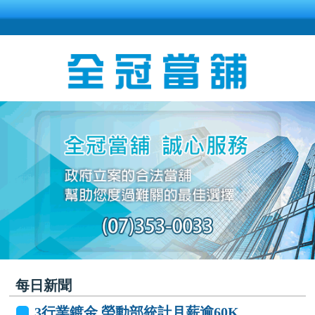
每日新聞
3行業鍍金 勞動部統計月薪逾60K