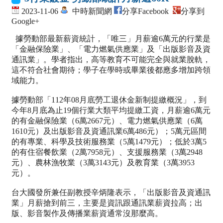
2023-11-06
中時新聞網
分享Facebook
分享到
Google+
據勞動部最新薪資統計，「唯三」月薪逾6萬元的行業是
「金融保險業」、「電力燃氣供應業」及「出版影音及資
通訊業」。學者指出，高等教育不可能完全與就業脫軌，
這不符合社會期待；學子在學時或畢業後都應多增加跨領
域能力。
據勞動部「112年08月底勞工退休金新制提繳概況」，到
今年8月底為止19個行業大類平均提繳工資，月薪逾6萬元
的有金融保險業（6萬2667元）、電力燃氣供應業（6萬
1610元）及出版影音及資通訊業6萬486元）；5萬元區間
的有專業、科學及技術服務業（5萬1479元）；低於3萬5
的有住宿餐飲業（2萬7958元）、支援服務業（3萬2948
元）、農林漁牧業（3萬3143元）及教育業（3萬3953
元）。
台大國發所兼任副教授辛炳隆表示，「出版影音及資通訊
業」月薪搶到前三，主要是資訊跟通訊業薪資拉高；出
版、影音製作及傳播業薪資通常沒那麼高。