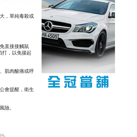
大，單純毒殺或
免直接接觸鼠
拍打，以免揚起
、肌肉酸痛或呼
公會提醒，衛生
風險。
療人員應提升對
5%。