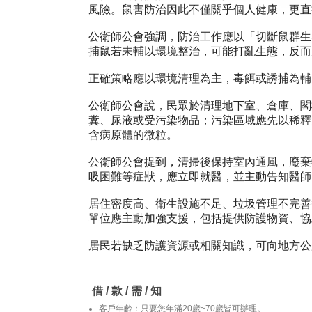
風險。鼠害防治因此不僅關乎個人健康，更直
公衛師公會強調，防治工作應以「切斷鼠群生
捕鼠若未輔以環境整治，可能打亂生態，反而
正確策略應以環境清理為主，毒餌或誘捕為輔
公衛師公會說，民眾於清理地下室、倉庫、閣
糞、尿液或受污染物品；污染區域應先以稀釋
含病原體的微粒。
公衛師公會提到，清掃後保持室內通風，廢棄
吸困難等症狀，應立即就醫，並主動告知醫師
居住密度高、衛生設施不足、垃圾管理不完善
單位應主動加強支援，包括提供防護物資、協
居民若缺乏防護資源或相關知識，可向地方公
老鼠相關疾病症狀因常與感冒類似，包括發燒
老鼠相關疾病的診斷敏感度，以促進早期診斷
借 / 款 / 需 / 知
客戶年齡：只要您年滿20歲~70歲皆可辦理。