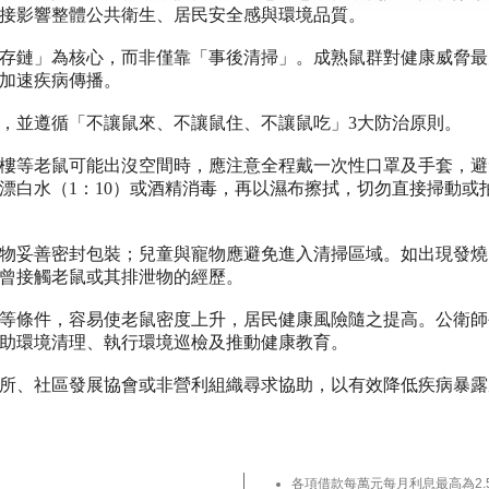
接影響整體公共衛生、居民安全感與環境品質。
存鏈」為核心，而非僅靠「事後清掃」。成熟鼠群對健康威脅最
加速疾病傳播。
，並遵循「不讓鼠來、不讓鼠住、不讓鼠吃」3大防治原則。
樓等老鼠可能出沒空間時，應注意全程戴一次性口罩及手套，避
漂白水（1：10）或酒精消毒，再以濕布擦拭，切勿直接掃動或
物妥善密封包裝；兒童與寵物應避免進入清掃區域。如出現發燒
曾接觸老鼠或其排泄物的經歷。
等條件，容易使老鼠密度上升，居民健康風險隨之提高。公衛師
助環境清理、執行環境巡檢及推動健康教育。
所、社區發展協會或非營利組織尋求協助，以有效降低疾病暴露
、肌肉酸痛與倦怠，容易被誤診或延誤就醫。公會提醒，基層醫
與治療，降低重症或併發症風險。
各項借款每萬元每月利息最高為2.