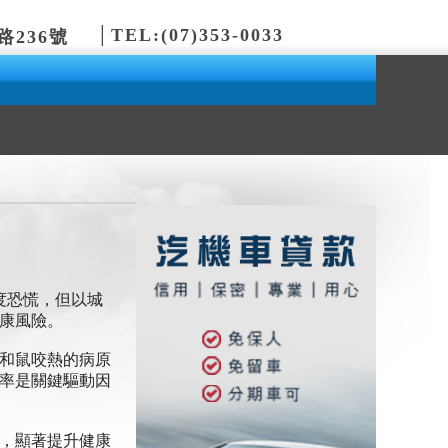
│
TEL:(07)353-0033
236號
度恐慌，但以城
康風險。
和鼠咬熱的病原
率是關鍵驅動因
，顯著提升健康