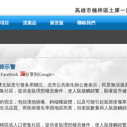
高雄市楠梓區土庫一路
項目
流當品
留言版
聯絡我們
師示警
acebook
分享到Google+
雙北鼠患引發各界關注。北市公共衛生師公會表示，民眾無須過
集社區，提供老鼠理想棲息條件，使人鼠接觸頻繁，顯著提升健
的宿主，包括漢他病毒、鉤端螺旋體，以及可能引起鼠斑疹傷寒
生活品質。而疾病發生率因地區而異，但老鼠數量與人鼠接觸頻
積區或人口密集社區，提供老鼠理想棲息條件，使人鼠接觸頻繁