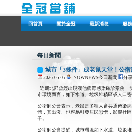
回首頁
關於全冠
最新消息
服務
每日新聞
城市「3條件」成老鼠天堂！公衛
2026-05-05
NOWNEWS今日新聞
分享F
近期北部曾經出現漢他病毒感染確診案例，
市環境而言，如下水道、垃圾堆積區或人口密
公衛師公會表示，老鼠是多種人畜共通傳染病
體，其出沒、也容易引發居民恐慌，影響社區
子。
公衛師公會提醒，城市環境如下水道、垃圾堆